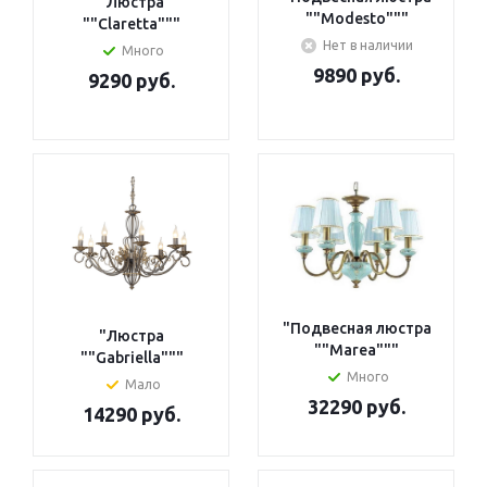
"Люстра
""Modesto"""
""Claretta"""
Нет в наличии
Много
9890 руб.
9290 руб.
"Подвесная люстра
"Люстра
""Marea"""
""Gabriella"""
Много
Мало
32290 руб.
14290 руб.