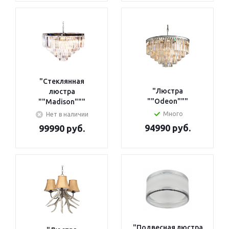
"Стеклянная
"Люстра
люстра
""Odeon"""
""Madison"""
Много
Нет в наличии
94990 руб.
99990 руб.
"Подвесная люстра