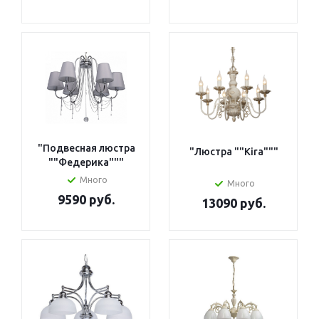
"Подвесная люстра
"Люстра ""Kira"""
""Федерика"""
Много
Много
9590 руб.
13090 руб.