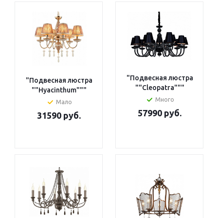
"Подвесная люстра
"Подвесная люстра
""Cleopatra"""
""Hyacinthum"""
Много
Мало
57990 руб.
31590 руб.