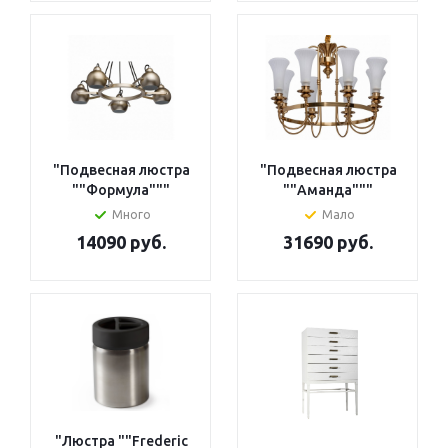
"Подвесная люстра
"Подвесная люстра
""Формула"""
""Аманда"""
Много
Мало
14090 руб.
31690 руб.
"Люстра ""Frederic